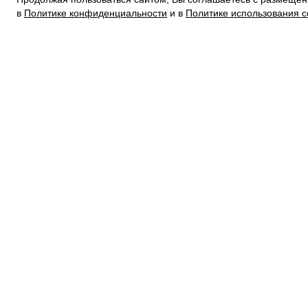
в
Политике конфиденциальности
и в
Политике использования c
ПОКУПАТЕЛЯМ
УСЛОВИЯ ИСПОЛЬЗОВАНИЯ ПОДАРОЧНЫХ КАРТ
ПОЛИТИКА КОНФИДЕНЦИАЛЬНОСТИ
ПОЛИТИКА COOKIE
УСЛОВИЯ ПОКУПКИ