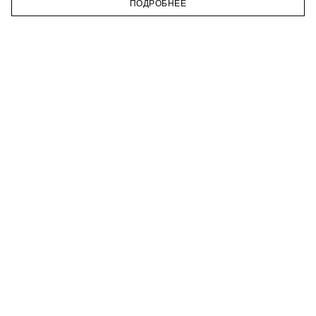
ПОДРОБНЕЕ
ГЛАВНАЯ
КАТАЛОГ
КОРЗИНА
ПРОФИЛЬ
МИДИ-ПЛАТЬЕ ИЗ ТВИДА
4 999 ₽