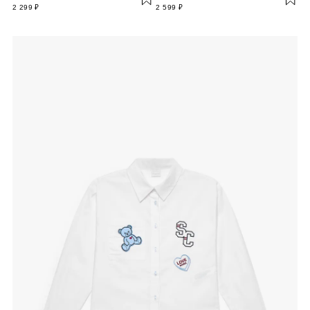
2 299 ₽
2 599 ₽