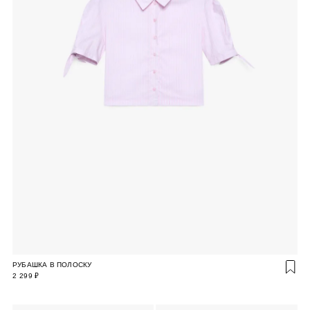
РУБАШКА В ПОЛОСКУ
2 299 ₽