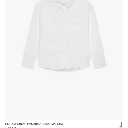
ПОПЛИНОВАЯ РУБАШКА С КАРМАНОМ