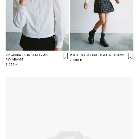
РУБАШКА С ОБЪЕМНЫМИ
РУБАШКА ИЗ ХЛОПКА С РЮШАМИ
РУКАВАМИ
2 599 ₽
2 599 ₽