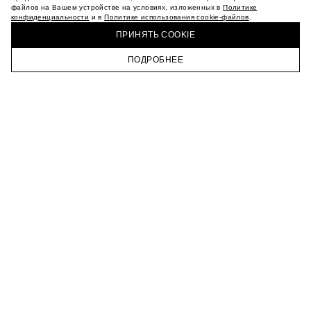
МАГАЗИНЫ
файлов на Вашем устройстве на условиях, изложенных в
Политике
конфиденциальности
и в
Политике использования cookie-файлов
.
КАРЬЕРА
КУПИТЬ + ПОЛУЧИТЬ В МАГАЗИНЕ MAAG
ВКОНТАКТЕ
ПРИНЯТЬ COOKIE
ТЕЛЕГРАМ
ПОДРОБНЕЕ
ПОДПИСАТЬСЯ НА НОВОСТИ
ГЛАВНАЯ
КАТАЛОГ
КОРЗИНА
ПРОФИЛЬ