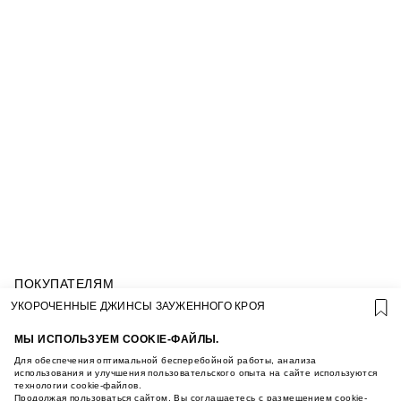
ПОКУПАТЕЛЯМ
УСЛОВИЯ ИСПОЛЬЗОВАНИЯ ПОДАРОЧНЫХ
УКОРОЧЕННЫЕ ДЖИНСЫ ЗАУЖЕННОГО КРОЯ
КАРТ
ПОЛИТИКА КОНФИДЕНЦИАЛЬНОСТИ
МЫ ИСПОЛЬЗУЕМ COOKIE-ФАЙЛЫ.
ПОЛИТИКА COOKIE
Для обеспечения оптимальной бесперебойной работы, анализа
УСЛОВИЯ ПОКУПКИ
использования и улучшения пользовательского опыта на сайте используются
технологии cookie-файлов.
О НАС
Продолжая пользоваться сайтом, Вы соглашаетесь с размещением cookie-