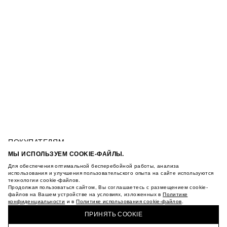
ПОКУПАТЕЛЯМ
УСЛОВИЯ ИСПОЛЬЗОВАНИЯ ПОДАРОЧНЫХ
МЫ ИСПОЛЬЗУЕМ COOKIE-ФАЙЛЫ.
КАРТ
Для обеспечения оптимальной бесперебойной работы, анализа
ПОЛИТИКА КОНФИДЕНЦИАЛЬНОСТИ
РАСКЛЕШЕННЫЕ БРЮКИ В РУБЧИК
использования и улучшения пользовательского опыта на сайте используются
технологии cookie-файлов.
ПОЛИТИКА COOKIE
Продолжая пользоваться сайтом, Вы соглашаетесь с размещением cookie-
УСЛОВИЯ ПОКУПКИ
файлов на Вашем устройстве на условиях, изложенных в
Политике
О НАС
конфиденциальности
и в
Политике использования cookie-файлов
.
КУПИТЬ + ПОЛУЧИТЬ В МАГАЗИНЕ MAAG
МАГАЗИНЫ
ПРИНЯТЬ COOKIE
КАРЬЕРА