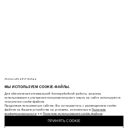
ПОКУПАТЕЛЯМ
УСЛОВИЯ ИСПОЛЬЗОВАНИЯ ПОДАРОЧНЫХ
МЫ ИСПОЛЬЗУЕМ COOKIE-ФАЙЛЫ.
КАРТ
Для обеспечения оптимальной бесперебойной работы, анализа
ПОЛИТИКА КОНФИДЕНЦИАЛЬНОСТИ
СУМКА-КРОССБОДИ ДЛЯ ТЕЛЕФОНА
использования и улучшения пользовательского опыта на сайте используются
технологии cookie-файлов.
ПОЛИТИКА COOKIE
Продолжая пользоваться сайтом, Вы соглашаетесь с размещением cookie-
УСЛОВИЯ ПОКУПКИ
файлов на Вашем устройстве на условиях, изложенных в
Политике
О НАС
конфиденциальности
и в
Политике использования cookie-файлов
.
КУПИТЬ + ПОЛУЧИТЬ В МАГАЗИНЕ MAAG
МАГАЗИНЫ
ПРИНЯТЬ COOKIE
КАРЬЕРА