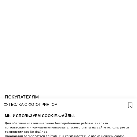
ПОКУПАТЕЛЯМ
УСЛОВИЯ ИСПОЛЬЗОВАНИЯ ПОДАРОЧНЫХ
ФУТБОЛКА С ФОТОПРИНТОМ
КАРТ
ПОЛИТИКА КОНФИДЕНЦИАЛЬНОСТИ
МЫ ИСПОЛЬЗУЕМ COOKIE-ФАЙЛЫ.
ПОЛИТИКА COOKIE
Для обеспечения оптимальной бесперебойной работы, анализа
УСЛОВИЯ ПОКУПКИ
использования и улучшения пользовательского опыта на сайте используются
технологии cookie-файлов.
О НАС
Продолжая пользоваться сайтом, Вы соглашаетесь с размещением cookie-