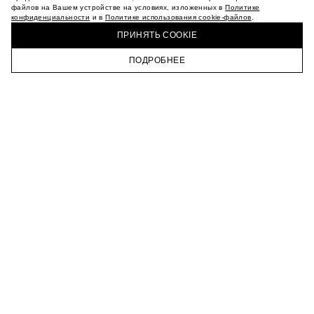
МАГАЗИНЫ
файлов на Вашем устройстве на условиях, изложенных в
Политике
конфиденциальности
и в
Политике использования cookie-файлов
.
КАРЬЕРА
КУПИТЬ + ПОЛУЧИТЬ В МАГАЗИНЕ MAAG
ВКОНТАКТЕ
ПРИНЯТЬ COOKIE
ТЕЛЕГРАМ
ПОДРОБНЕЕ
ПОДПИСАТЬСЯ НА НОВОСТИ
ГЛАВНАЯ
КАТАЛОГ
КОРЗИНА
ПРОФИЛЬ