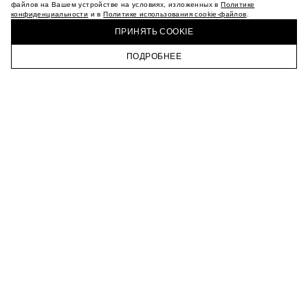
МАГАЗИНЫ
файлов на Вашем устройстве на условиях, изложенных в
Политике
конфиденциальности
и в
Политике использования cookie-файлов
.
КАРЬЕРА
КУПИТЬ + ПОЛУЧИТЬ В МАГАЗИНЕ MAAG
ВКОНТАКТЕ
ПРИНЯТЬ COOKIE
ТЕЛЕГРАМ
ПОДРОБНЕЕ
ПОДПИСАТЬСЯ НА НОВОСТИ
ГЛАВНАЯ
КАТАЛОГ
КОРЗИНА
ПРОФИЛЬ