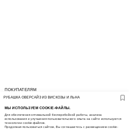
ПОКУПАТЕЛЯМ
УСЛОВИЯ ИСПОЛЬЗОВАНИЯ ПОДАРОЧНЫХ
РУБАШКА ОВЕРСАЙЗ ИЗ ВИСКОЗЫ И ЛЬНА
КАРТ
ПОЛИТИКА КОНФИДЕНЦИАЛЬНОСТИ
МЫ ИСПОЛЬЗУЕМ COOKIE-ФАЙЛЫ.
ПОЛИТИКА COOKIE
Для обеспечения оптимальной бесперебойной работы, анализа
УСЛОВИЯ ПОКУПКИ
использования и улучшения пользовательского опыта на сайте используются
технологии cookie-файлов.
О НАС
Продолжая пользоваться сайтом, Вы соглашаетесь с размещением cookie-