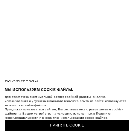
ПОКУПАТЕЛЯМ
УСЛОВИЯ ИСПОЛЬЗОВАНИЯ ПОДАРОЧНЫХ
МЫ ИСПОЛЬЗУЕМ COOKIE-ФАЙЛЫ.
КАРТ
Для обеспечения оптимальной бесперебойной работы, анализа
ПОЛИТИКА КОНФИДЕНЦИАЛЬНОСТИ
БАЛЕТКИ ИЗ НАТУРАЛЬНОЙ ЗАМШИ
использования и улучшения пользовательского опыта на сайте используются
ПОЛИТИКА COOKIE
технологии cookie-файлов.
Продолжая пользоваться сайтом, Вы соглашаетесь с размещением cookie-
УСЛОВИЯ ПОКУПКИ
файлов на Вашем устройстве на условиях, изложенных в
Политике
О НАС
конфиденциальности
и в
Политике использования cookie-файлов
.
КУПИТЬ + ПОЛУЧИТЬ В МАГАЗИНЕ MAAG
МАГАЗИНЫ
ПРИНЯТЬ COOKIE
КАРЬЕРА