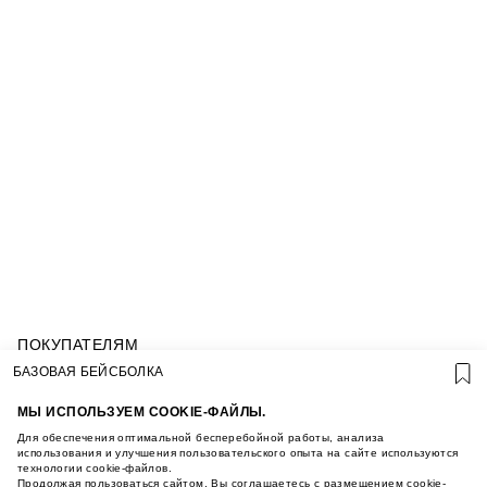
ПОКУПАТЕЛЯМ
УСЛОВИЯ ИСПОЛЬЗОВАНИЯ ПОДАРОЧНЫХ
БАЗОВАЯ БЕЙСБОЛКА
КАРТ
ПОЛИТИКА КОНФИДЕНЦИАЛЬНОСТИ
МЫ ИСПОЛЬЗУЕМ COOKIE-ФАЙЛЫ.
ПОЛИТИКА COOKIE
Для обеспечения оптимальной бесперебойной работы, анализа
УСЛОВИЯ ПОКУПКИ
использования и улучшения пользовательского опыта на сайте используются
технологии cookie-файлов.
О НАС
Продолжая пользоваться сайтом, Вы соглашаетесь с размещением cookie-