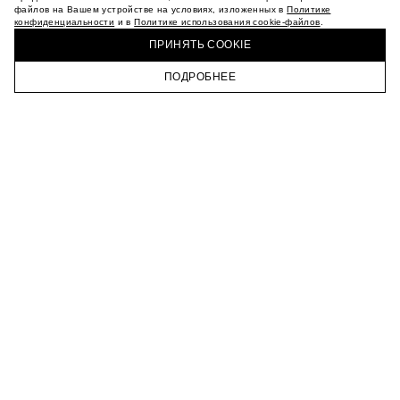
МАГАЗИНЫ
файлов на Вашем устройстве на условиях, изложенных в
Политике
конфиденциальности
и в
Политике использования cookie-файлов
.
КАРЬЕРА
КУПИТЬ + ПОЛУЧИТЬ В МАГАЗИНЕ MAAG
ВКОНТАКТЕ
ПРИНЯТЬ COOKIE
ТЕЛЕГРАМ
ПОДРОБНЕЕ
ПОДПИСАТЬСЯ НА НОВОСТИ
ГЛАВНАЯ
КАТАЛОГ
КОРЗИНА
ПРОФИЛЬ