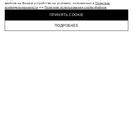
МАГАЗИНЫ
файлов на Вашем устройстве на условиях, изложенных в
Политике
конфиденциальности
и в
Политике использования cookie-файлов
.
КАРЬЕРА
КУПИТЬ + ПОЛУЧИТЬ В МАГАЗИНЕ MAAG
ВКОНТАКТЕ
ПРИНЯТЬ COOKIE
ТЕЛЕГРАМ
ПОДРОБНЕЕ
ПОДПИСАТЬСЯ НА НОВОСТИ
ГЛАВНАЯ
КАТАЛОГ
КОРЗИНА
ПРОФИЛЬ