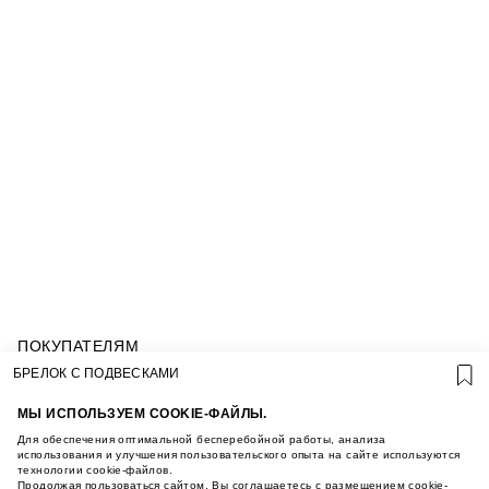
ПОКУПАТЕЛЯМ
УСЛОВИЯ ИСПОЛЬЗОВАНИЯ ПОДАРОЧНЫХ
БРЕЛОК С ПОДВЕСКАМИ
КАРТ
ПОЛИТИКА КОНФИДЕНЦИАЛЬНОСТИ
МЫ ИСПОЛЬЗУЕМ COOKIE-ФАЙЛЫ.
ПОЛИТИКА COOKIE
Для обеспечения оптимальной бесперебойной работы, анализа
УСЛОВИЯ ПОКУПКИ
использования и улучшения пользовательского опыта на сайте используются
технологии cookie-файлов.
О НАС
Продолжая пользоваться сайтом, Вы соглашаетесь с размещением cookie-