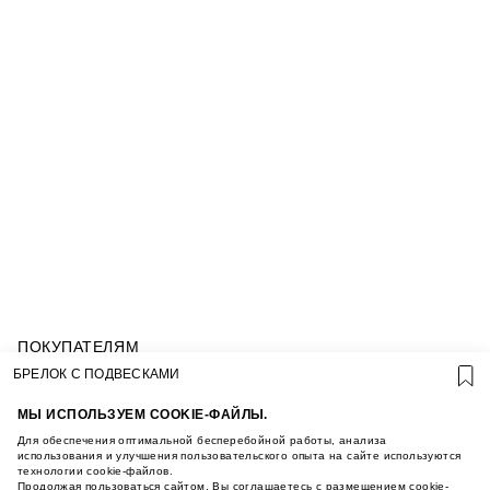
ПОКУПАТЕЛЯМ
УСЛОВИЯ ИСПОЛЬЗОВАНИЯ ПОДАРОЧНЫХ
БРЕЛОК С ПОДВЕСКАМИ
КАРТ
ПОЛИТИКА КОНФИДЕНЦИАЛЬНОСТИ
МЫ ИСПОЛЬЗУЕМ COOKIE-ФАЙЛЫ.
ПОЛИТИКА COOKIE
Для обеспечения оптимальной бесперебойной работы, анализа
УСЛОВИЯ ПОКУПКИ
использования и улучшения пользовательского опыта на сайте используются
технологии cookie-файлов.
О НАС
Продолжая пользоваться сайтом, Вы соглашаетесь с размещением cookie-