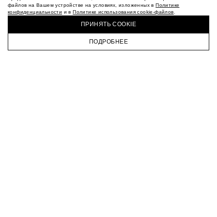
МАГАЗИНЫ
файлов на Вашем устройстве на условиях, изложенных в
Политике
конфиденциальности
и в
Политике использования cookie-файлов
.
КАРЬЕРА
КУПИТЬ + ПОЛУЧИТЬ В МАГАЗИНЕ MAAG
ВКОНТАКТЕ
ПРИНЯТЬ COOKIE
ТЕЛЕГРАМ
ПОДРОБНЕЕ
ПОДПИСАТЬСЯ НА НОВОСТИ
ГЛАВНАЯ
КАТАЛОГ
КОРЗИНА
ПРОФИЛЬ