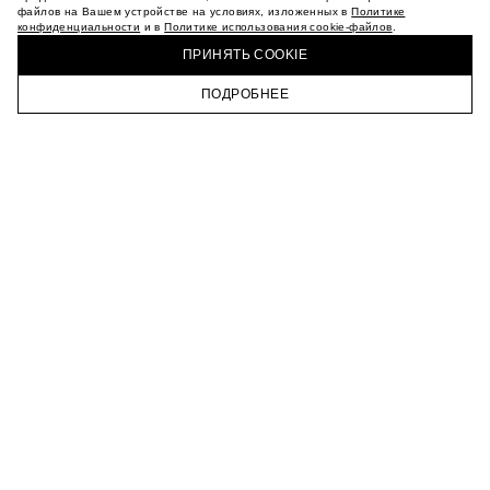
МАГАЗИНЫ
файлов на Вашем устройстве на условиях, изложенных в
Политике
конфиденциальности
и в
Политике использования cookie-файлов
.
КАРЬЕРА
КУПИТЬ + ПОЛУЧИТЬ В МАГАЗИНЕ MAAG
ВКОНТАКТЕ
ПРИНЯТЬ COOKIE
ТЕЛЕГРАМ
ПОДРОБНЕЕ
ПОДПИСАТЬСЯ НА НОВОСТИ
ГЛАВНАЯ
КАТАЛОГ
КОРЗИНА
ПРОФИЛЬ