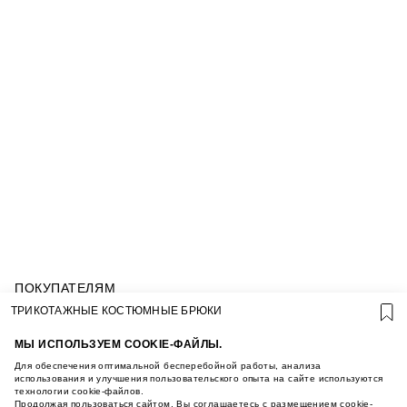
ПОКУПАТЕЛЯМ
УСЛОВИЯ ИСПОЛЬЗОВАНИЯ ПОДАРОЧНЫХ
ТРИКОТАЖНЫЕ КОСТЮМНЫЕ БРЮКИ
КАРТ
ПОЛИТИКА КОНФИДЕНЦИАЛЬНОСТИ
МЫ ИСПОЛЬЗУЕМ COOKIE-ФАЙЛЫ.
ПОЛИТИКА COOKIE
Для обеспечения оптимальной бесперебойной работы, анализа
УСЛОВИЯ ПОКУПКИ
использования и улучшения пользовательского опыта на сайте используются
технологии cookie-файлов.
О НАС
Продолжая пользоваться сайтом, Вы соглашаетесь с размещением cookie-