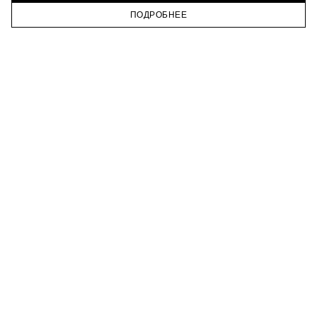
ПОДРОБНЕЕ
ГЛАВНАЯ
КАТАЛОГ
КОРЗИНА
ПРОФИЛЬ