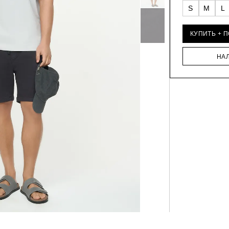
S
M
L
КУПИТЬ + 
НА