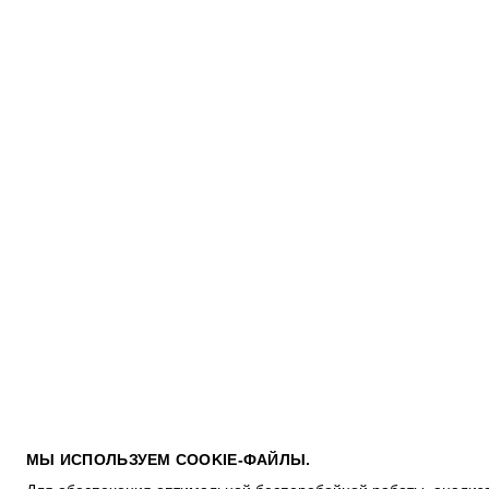
ПОКУПАТЕЛЯМ
МЫ ИСПОЛЬЗУЕМ COOKIE-ФАЙЛЫ.
УСЛОВИЯ ИСПОЛЬЗОВАНИЯ ПОДАРОЧНЫХ КАРТ