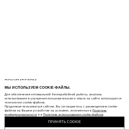
ПОКУПАТЕЛЯМ
УСЛОВИЯ ИСПОЛЬЗОВАНИЯ ПОДАРОЧНЫХ
МЫ ИСПОЛЬЗУЕМ COOKIE-ФАЙЛЫ.
КАРТ
Для обеспечения оптимальной бесперебойной работы, анализа
ПОЛИТИКА КОНФИДЕНЦИАЛЬНОСТИ
БОМБЕР ИЗ СМЕСОВОГО ЛИОЦЕЛЛА
использования и улучшения пользовательского опыта на сайте используются
технологии cookie-файлов.
ПОЛИТИКА COOKIE
Продолжая пользоваться сайтом, Вы соглашаетесь с размещением cookie-
УСЛОВИЯ ПОКУПКИ
файлов на Вашем устройстве на условиях, изложенных в
Политике
О НАС
конфиденциальности
и в
Политике использования cookie-файлов
.
КУПИТЬ + ПОЛУЧИТЬ В МАГАЗИНЕ MAAG
МАГАЗИНЫ
ПРИНЯТЬ COOKIE
КАРЬЕРА