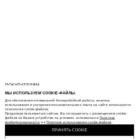
ПОКУПАТЕЛЯМ
УСЛОВИЯ ИСПОЛЬЗОВАНИЯ ПОДАРОЧНЫХ
МЫ ИСПОЛЬЗУЕМ COOKIE-ФАЙЛЫ.
КАРТ
Для обеспечения оптимальной бесперебойной работы, анализа
ПОЛИТИКА КОНФИДЕНЦИАЛЬНОСТИ
КУРТКА С ЭФФЕКТОМ ЗАМШИ С БАХРОМОЙ
использования и улучшения пользовательского опыта на сайте используются
ПОЛИТИКА COOKIE
технологии cookie-файлов.
Продолжая пользоваться сайтом, Вы соглашаетесь с размещением cookie-
УСЛОВИЯ ПОКУПКИ
файлов на Вашем устройстве на условиях, изложенных в
Политике
О НАС
конфиденциальности
и в
Политике использования cookie-файлов
.
КУПИТЬ + ПОЛУЧИТЬ В МАГАЗИНЕ MAAG
МАГАЗИНЫ
ПРИНЯТЬ COOKIE
КАРЬЕРА