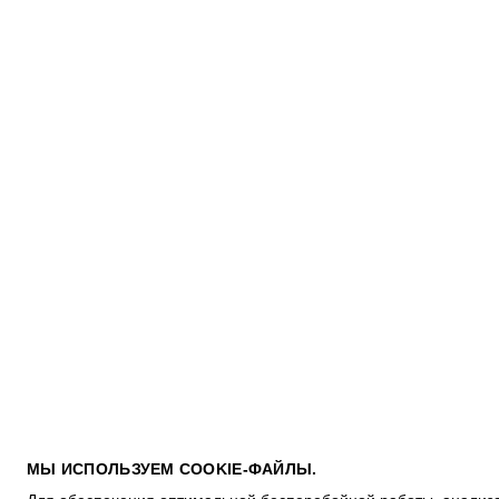
ПОКУПАТЕЛЯМ
МЫ ИСПОЛЬЗУЕМ COOKIE-ФАЙЛЫ.
УСЛОВИЯ ИСПОЛЬЗОВАНИЯ ПОДАРОЧНЫХ КАРТ