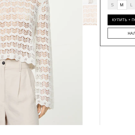
S
M
L
КУПИТЬ + 
НА