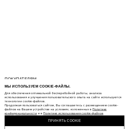
ПОКУПАТЕЛЯМ
УСЛОВИЯ ИСПОЛЬЗОВАНИЯ ПОДАРОЧНЫХ
МЫ ИСПОЛЬЗУЕМ COOKIE-ФАЙЛЫ.
КАРТ
Для обеспечения оптимальной бесперебойной работы, анализа
ПОЛИТИКА КОНФИДЕНЦИАЛЬНОСТИ
КОЖАНЫЕ ТУФЛИ НА НИЗКОМ КАБЛУКЕ
использования и улучшения пользовательского опыта на сайте используются
ПОЛИТИКА COOKIE
технологии cookie-файлов.
Продолжая пользоваться сайтом, Вы соглашаетесь с размещением cookie-
УСЛОВИЯ ПОКУПКИ
файлов на Вашем устройстве на условиях, изложенных в
Политике
О НАС
конфиденциальности
и в
Политике использования cookie-файлов
.
КУПИТЬ + ПОЛУЧИТЬ В МАГАЗИНЕ MAAG
МАГАЗИНЫ
ПРИНЯТЬ COOKIE
КАРЬЕРА