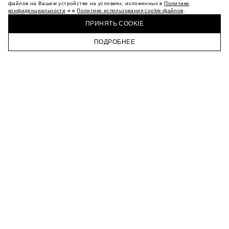
МАГАЗИНЫ
файлов на Вашем устройстве на условиях, изложенных в
Политике
конфиденциальности
и в
Политике использования cookie-файлов
.
КАРЬЕРА
КУПИТЬ + ПОЛУЧИТЬ В МАГАЗИНЕ MAAG
ВКОНТАКТЕ
ПРИНЯТЬ COOKIE
ТЕЛЕГРАМ
ПОДРОБНЕЕ
ПОДПИСАТЬСЯ НА НОВОСТИ
ГЛАВНАЯ
КАТАЛОГ
КОРЗИНА
ПРОФИЛЬ