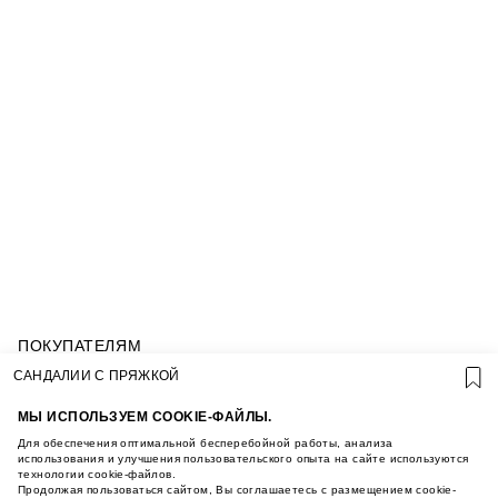
ПОКУПАТЕЛЯМ
УСЛОВИЯ ИСПОЛЬЗОВАНИЯ ПОДАРОЧНЫХ
САНДАЛИИ С ПРЯЖКОЙ
КАРТ
ПОЛИТИКА КОНФИДЕНЦИАЛЬНОСТИ
МЫ ИСПОЛЬЗУЕМ COOKIE-ФАЙЛЫ.
ПОЛИТИКА COOKIE
Для обеспечения оптимальной бесперебойной работы, анализа
УСЛОВИЯ ПОКУПКИ
использования и улучшения пользовательского опыта на сайте используются
технологии cookie-файлов.
О НАС
Продолжая пользоваться сайтом, Вы соглашаетесь с размещением cookie-