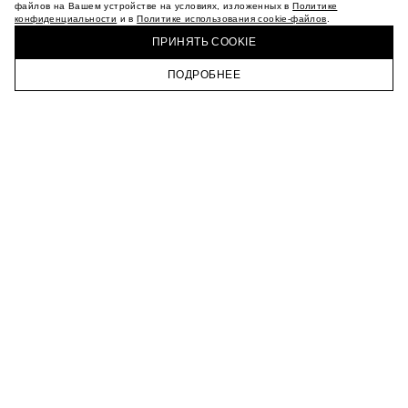
МАГАЗИНЫ
файлов на Вашем устройстве на условиях, изложенных в
Политике
конфиденциальности
и в
Политике использования cookie-файлов
.
КАРЬЕРА
КУПИТЬ + ПОЛУЧИТЬ В МАГАЗИНЕ MAAG
ВКОНТАКТЕ
ПРИНЯТЬ COOKIE
ТЕЛЕГРАМ
ПОДРОБНЕЕ
ПОДПИСАТЬСЯ НА НОВОСТИ
ГЛАВНАЯ
КАТАЛОГ
КОРЗИНА
ПРОФИЛЬ