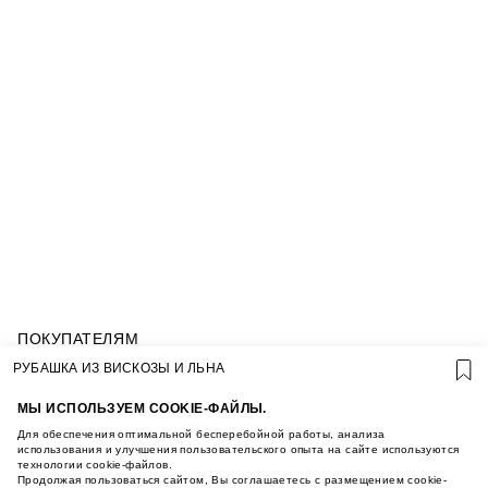
ПОКУПАТЕЛЯМ
УСЛОВИЯ ИСПОЛЬЗОВАНИЯ ПОДАРОЧНЫХ
РУБАШКА ИЗ ВИСКОЗЫ И ЛЬНА
КАРТ
ПОЛИТИКА КОНФИДЕНЦИАЛЬНОСТИ
МЫ ИСПОЛЬЗУЕМ COOKIE-ФАЙЛЫ.
ПОЛИТИКА COOKIE
Для обеспечения оптимальной бесперебойной работы, анализа
УСЛОВИЯ ПОКУПКИ
использования и улучшения пользовательского опыта на сайте используются
технологии cookie-файлов.
О НАС
Продолжая пользоваться сайтом, Вы соглашаетесь с размещением cookie-