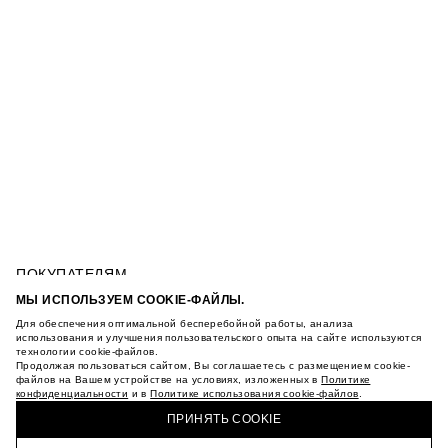
ПОКУПАТЕЛЯМ
УСЛОВИЯ ИСПОЛЬЗОВАНИЯ ПОДАРОЧНЫХ
МЫ ИСПОЛЬЗУЕМ COOKIE-ФАЙЛЫ.
КАРТ
Для обеспечения оптимальной бесперебойной работы, анализа
ПОЛИТИКА КОНФИДЕНЦИАЛЬНОСТИ
ЗАМШЕВЫЕ БОСОНОЖКИ НА КАБЛУКЕ
использования и улучшения пользовательского опыта на сайте используются
ПОЛИТИКА COOKIE
технологии cookie-файлов.
Продолжая пользоваться сайтом, Вы соглашаетесь с размещением cookie-
УСЛОВИЯ ПОКУПКИ
файлов на Вашем устройстве на условиях, изложенных в
Политике
О НАС
конфиденциальности
и в
Политике использования cookie-файлов
.
КУПИТЬ + ПОЛУЧИТЬ В МАГАЗИНЕ MAAG
МАГАЗИНЫ
ПРИНЯТЬ COOKIE
КАРЬЕРА