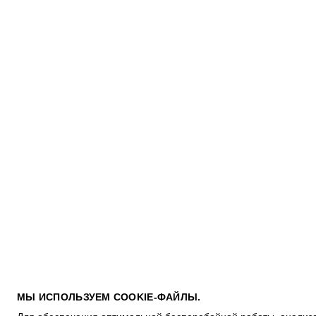
ПОКУПАТЕЛЯМ
МЫ ИСПОЛЬЗУЕМ COOKIE-ФАЙЛЫ.
УСЛОВИЯ ИСПОЛЬЗОВАНИЯ ПОДАРОЧНЫХ КАРТ