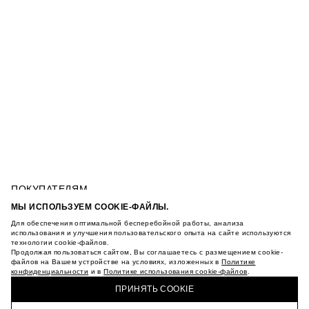
ПОКУПАТЕЛЯМ
УСЛОВИЯ ИСПОЛЬЗОВАНИЯ ПОДАРОЧНЫХ
МЫ ИСПОЛЬЗУЕМ COOKIE-ФАЙЛЫ.
КАРТ
Для обеспечения оптимальной бесперебойной работы, анализа
ПОЛИТИКА КОНФИДЕНЦИАЛЬНОСТИ
КУРТКА ОВЕРСАЙЗ С КАРМАНАМИ
использования и улучшения пользовательского опыта на сайте используются
ПОЛИТИКА COOKIE
технологии cookie-файлов.
Продолжая пользоваться сайтом, Вы соглашаетесь с размещением cookie-
УСЛОВИЯ ПОКУПКИ
файлов на Вашем устройстве на условиях, изложенных в
Политике
О НАС
конфиденциальности
и в
Политике использования cookie-файлов
.
КУПИТЬ + ПОЛУЧИТЬ В МАГАЗИНЕ MAAG
МАГАЗИНЫ
ПРИНЯТЬ COOKIE
КАРЬЕРА