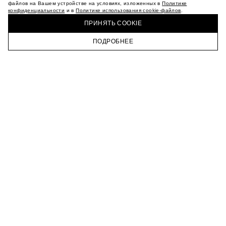
МАГАЗИНЫ
файлов на Вашем устройстве на условиях, изложенных в
Политике
конфиденциальности
и в
Политике использования cookie-файлов
.
КАРЬЕРА
КУПИТЬ + ПОЛУЧИТЬ В МАГАЗИНЕ MAAG
ВКОНТАКТЕ
ПРИНЯТЬ COOKIE
ТЕЛЕГРАМ
ПОДРОБНЕЕ
ПОДПИСАТЬСЯ НА НОВОСТИ
ГЛАВНАЯ
КАТАЛОГ
КОРЗИНА
ПРОФИЛЬ