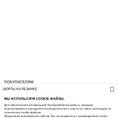
ПОКУПАТЕЛЯМ
УСЛОВИЯ ИСПОЛЬЗОВАНИЯ ПОДАРОЧНЫХ
ШОРТЫ НА РЕЗИНКЕ
КАРТ
ПОЛИТИКА КОНФИДЕНЦИАЛЬНОСТИ
МЫ ИСПОЛЬЗУЕМ COOKIE-ФАЙЛЫ.
ПОЛИТИКА COOKIE
Для обеспечения оптимальной бесперебойной работы, анализа
УСЛОВИЯ ПОКУПКИ
использования и улучшения пользовательского опыта на сайте используются
технологии cookie-файлов.
О НАС
Продолжая пользоваться сайтом, Вы соглашаетесь с размещением cookie-