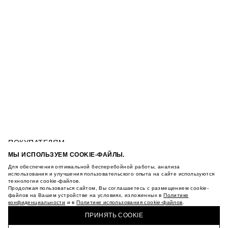
ПОКУПАТЕЛЯМ
УСЛОВИЯ ИСПОЛЬЗОВАНИЯ ПОДАРОЧНЫХ
МЫ ИСПОЛЬЗУЕМ COOKIE-ФАЙЛЫ.
КАРТ
Для обеспечения оптимальной бесперебойной работы, анализа
ПОЛИТИКА КОНФИДЕНЦИАЛЬНОСТИ
ФУТБОЛКА С ФОТОПРИНТОМ
использования и улучшения пользовательского опыта на сайте используются
технологии cookie-файлов.
ПОЛИТИКА COOKIE
Продолжая пользоваться сайтом, Вы соглашаетесь с размещением cookie-
УСЛОВИЯ ПОКУПКИ
файлов на Вашем устройстве на условиях, изложенных в
Политике
О НАС
конфиденциальности
и в
Политике использования cookie-файлов
.
КУПИТЬ + ПОЛУЧИТЬ В МАГАЗИНЕ MAAG
МАГАЗИНЫ
ПРИНЯТЬ COOKIE
КАРЬЕРА