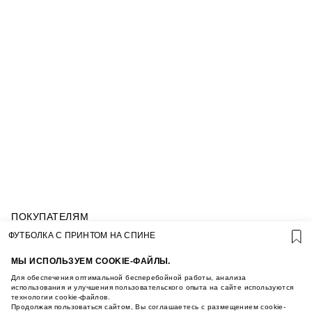
ПОКУПАТЕЛЯМ
УСЛОВИЯ ИСПОЛЬЗОВАНИЯ ПОДАРОЧНЫХ
ФУТБОЛКА С ПРИНТОМ НА СПИНЕ
КАРТ
ПОЛИТИКА КОНФИДЕНЦИАЛЬНОСТИ
МЫ ИСПОЛЬЗУЕМ COOKIE-ФАЙЛЫ.
ПОЛИТИКА COOKIE
Для обеспечения оптимальной бесперебойной работы, анализа
УСЛОВИЯ ПОКУПКИ
использования и улучшения пользовательского опыта на сайте используются
технологии cookie-файлов.
О НАС
Продолжая пользоваться сайтом, Вы соглашаетесь с размещением cookie-