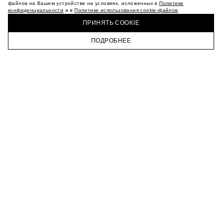
МАГАЗИНЫ
файлов на Вашем устройстве на условиях, изложенных в
Политике
конфиденциальности
и в
Политике использования cookie-файлов
.
КАРЬЕРА
КУПИТЬ + ПОЛУЧИТЬ В МАГАЗИНЕ MAAG
ВКОНТАКТЕ
ПРИНЯТЬ COOKIE
ТЕЛЕГРАМ
ПОДРОБНЕЕ
ПОДПИСАТЬСЯ НА НОВОСТИ
ГЛАВНАЯ
КАТАЛОГ
КОРЗИНА
ПРОФИЛЬ