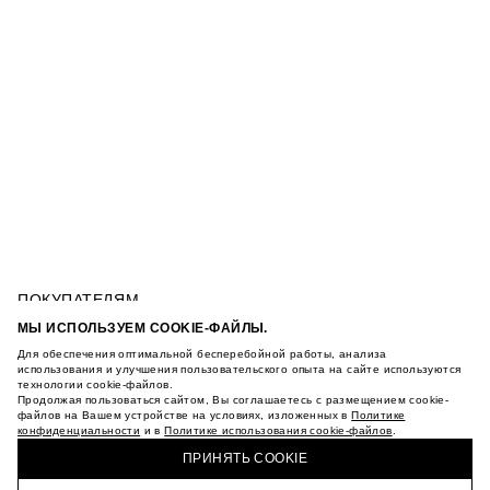
ПОКУПАТЕЛЯМ
УСЛОВИЯ ИСПОЛЬЗОВАНИЯ ПОДАРОЧНЫХ
МЫ ИСПОЛЬЗУЕМ COOKIE-ФАЙЛЫ.
КАРТ
Для обеспечения оптимальной бесперебойной работы, анализа
ПОЛИТИКА КОНФИДЕНЦИАЛЬНОСТИ
ПЛАТЬЕ ИЗ СМЕСОВОГО ЛЬНА С ПОЯСОМ
использования и улучшения пользовательского опыта на сайте используются
ПОЛИТИКА COOKIE
технологии cookie-файлов.
Продолжая пользоваться сайтом, Вы соглашаетесь с размещением cookie-
УСЛОВИЯ ПОКУПКИ
файлов на Вашем устройстве на условиях, изложенных в
Политике
О НАС
конфиденциальности
и в
Политике использования cookie-файлов
.
КУПИТЬ + ПОЛУЧИТЬ В МАГАЗИНЕ MAAG
МАГАЗИНЫ
ПРИНЯТЬ COOKIE
КАРЬЕРА