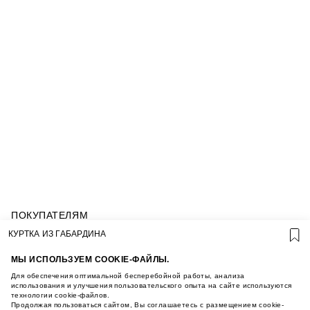
ПОКУПАТЕЛЯМ
УСЛОВИЯ ИСПОЛЬЗОВАНИЯ ПОДАРОЧНЫХ
КУРТКА ИЗ ГАБАРДИНА
КАРТ
ПОЛИТИКА КОНФИДЕНЦИАЛЬНОСТИ
МЫ ИСПОЛЬЗУЕМ COOKIE-ФАЙЛЫ.
ПОЛИТИКА COOKIE
Для обеспечения оптимальной бесперебойной работы, анализа
УСЛОВИЯ ПОКУПКИ
использования и улучшения пользовательского опыта на сайте используются
технологии cookie-файлов.
О НАС
Продолжая пользоваться сайтом, Вы соглашаетесь с размещением cookie-