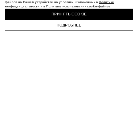
МАГАЗИНЫ
файлов на Вашем устройстве на условиях, изложенных в
Политике
конфиденциальности
и в
Политике использования cookie-файлов
.
КАРЬЕРА
КУПИТЬ + ПОЛУЧИТЬ В МАГАЗИНЕ MAAG
ВКОНТАКТЕ
ПРИНЯТЬ COOKIE
ТЕЛЕГРАМ
ПОДРОБНЕЕ
ПОДПИСАТЬСЯ НА НОВОСТИ
ГЛАВНАЯ
КАТАЛОГ
КОРЗИНА
ПРОФИЛЬ