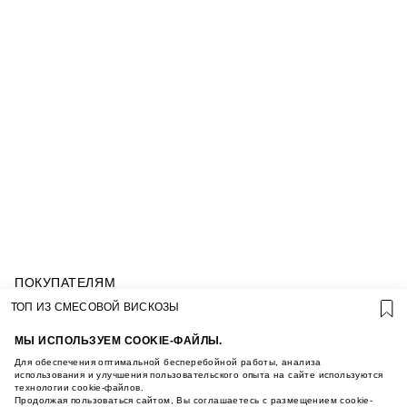
ПОКУПАТЕЛЯМ
УСЛОВИЯ ИСПОЛЬЗОВАНИЯ ПОДАРОЧНЫХ
ТОП ИЗ СМЕСОВОЙ ВИСКОЗЫ
КАРТ
ПОЛИТИКА КОНФИДЕНЦИАЛЬНОСТИ
МЫ ИСПОЛЬЗУЕМ COOKIE-ФАЙЛЫ.
ПОЛИТИКА COOKIE
Для обеспечения оптимальной бесперебойной работы, анализа
УСЛОВИЯ ПОКУПКИ
использования и улучшения пользовательского опыта на сайте используются
технологии cookie-файлов.
О НАС
Продолжая пользоваться сайтом, Вы соглашаетесь с размещением cookie-