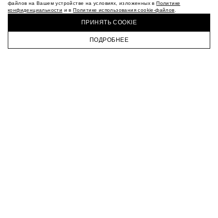
МАГАЗИНЫ
файлов на Вашем устройстве на условиях, изложенных в
Политике
конфиденциальности
и в
Политике использования cookie-файлов
.
КАРЬЕРА
КУПИТЬ + ПОЛУЧИТЬ В МАГАЗИНЕ MAAG
ВКОНТАКТЕ
ПРИНЯТЬ COOKIE
ТЕЛЕГРАМ
ПОДРОБНЕЕ
ПОДПИСАТЬСЯ НА НОВОСТИ
ГЛАВНАЯ
КАТАЛОГ
КОРЗИНА
ПРОФИЛЬ