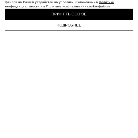
МАГАЗИНЫ
файлов на Вашем устройстве на условиях, изложенных в
Политике
конфиденциальности
и в
Политике использования cookie-файлов
.
КАРЬЕРА
КУПИТЬ + ПОЛУЧИТЬ В МАГАЗИНЕ MAAG
ВКОНТАКТЕ
ПРИНЯТЬ COOKIE
ТЕЛЕГРАМ
ПОДРОБНЕЕ
ПОДПИСАТЬСЯ НА НОВОСТИ
ГЛАВНАЯ
КАТАЛОГ
КОРЗИНА
ПРОФИЛЬ