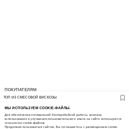
ПОКУПАТЕЛЯМ
УСЛОВИЯ ИСПОЛЬЗОВАНИЯ ПОДАРОЧНЫХ
ТОП ИЗ СМЕСОВОЙ ВИСКОЗЫ
КАРТ
ПОЛИТИКА КОНФИДЕНЦИАЛЬНОСТИ
МЫ ИСПОЛЬЗУЕМ COOKIE-ФАЙЛЫ.
ПОЛИТИКА COOKIE
Для обеспечения оптимальной бесперебойной работы, анализа
УСЛОВИЯ ПОКУПКИ
использования и улучшения пользовательского опыта на сайте используются
технологии cookie-файлов.
О НАС
Продолжая пользоваться сайтом, Вы соглашаетесь с размещением cookie-