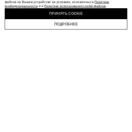
МАГАЗИНЫ
файлов на Вашем устройстве на условиях, изложенных в
Политике
конфиденциальности
и в
Политике использования cookie-файлов
.
КАРЬЕРА
КУПИТЬ + ПОЛУЧИТЬ В МАГАЗИНЕ MAAG
ВКОНТАКТЕ
ПРИНЯТЬ COOKIE
ТЕЛЕГРАМ
ПОДРОБНЕЕ
ПОДПИСАТЬСЯ НА НОВОСТИ
ГЛАВНАЯ
КАТАЛОГ
КОРЗИНА
ПРОФИЛЬ