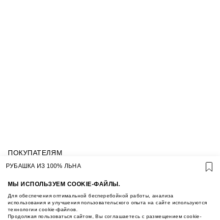
ПОКУПАТЕЛЯМ
УСЛОВИЯ ИСПОЛЬЗОВАНИЯ ПОДАРОЧНЫХ
РУБАШКА ИЗ 100% ЛЬНА
КАРТ
ПОЛИТИКА КОНФИДЕНЦИАЛЬНОСТИ
МЫ ИСПОЛЬЗУЕМ COOKIE-ФАЙЛЫ.
ПОЛИТИКА COOKIE
Для обеспечения оптимальной бесперебойной работы, анализа
УСЛОВИЯ ПОКУПКИ
использования и улучшения пользовательского опыта на сайте используются
технологии cookie-файлов.
О НАС
Продолжая пользоваться сайтом, Вы соглашаетесь с размещением cookie-