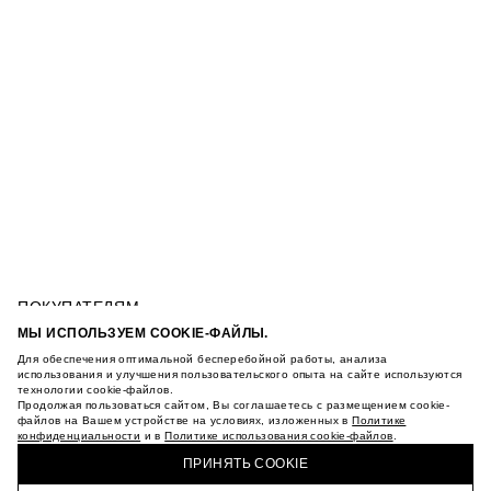
ПОКУПАТЕЛЯМ
УСЛОВИЯ ИСПОЛЬЗОВАНИЯ ПОДАРОЧНЫХ
МЫ ИСПОЛЬЗУЕМ COOKIE-ФАЙЛЫ.
КАРТ
Для обеспечения оптимальной бесперебойной работы, анализа
ПОЛИТИКА КОНФИДЕНЦИАЛЬНОСТИ
САБО ИЗ НАТУРАЛЬНОЙ ЗАМШИ
использования и улучшения пользовательского опыта на сайте используются
технологии cookie-файлов.
ПОЛИТИКА COOKIE
Продолжая пользоваться сайтом, Вы соглашаетесь с размещением cookie-
УСЛОВИЯ ПОКУПКИ
файлов на Вашем устройстве на условиях, изложенных в
Политике
О НАС
конфиденциальности
и в
Политике использования cookie-файлов
.
КУПИТЬ + ПОЛУЧИТЬ В МАГАЗИНЕ MAAG
МАГАЗИНЫ
ПРИНЯТЬ COOKIE
КАРЬЕРА