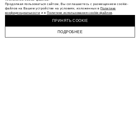
О НАС
Продолжая пользоваться сайтом, Вы соглашаетесь с размещением cookie-
файлов на Вашем устройстве на условиях, изложенных в
Политике
МАГАЗИНЫ
конфиденциальности
и в
Политике использования cookie-файлов
.
КУПИТЬ + ПОЛУЧИТЬ В МАГАЗИНЕ MAAG
КАРЬЕРА
ПРИНЯТЬ COOKIE
ВКОНТАКТЕ
ТЕЛЕГРАМ
ПОДРОБНЕЕ
ПОДПИСАТЬСЯ НА НОВОСТИ
ГЛАВНАЯ
КАТАЛОГ
КОРЗИНА
ПРОФИЛЬ