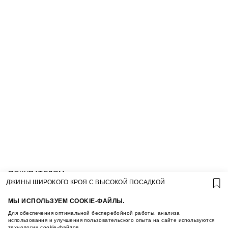
ПОКУПАТЕЛЯМ
ДЖИНЫ ШИРОКОГО КРОЯ С ВЫСОКОЙ ПОСАДКОЙ
УСЛОВИЯ ИСПОЛЬЗОВАНИЯ ПОДАРОЧНЫХ
КАРТ
МЫ ИСПОЛЬЗУЕМ COOKIE-ФАЙЛЫ.
ПОЛИТИКА КОНФИДЕНЦИАЛЬНОСТИ
Для обеспечения оптимальной бесперебойной работы, анализа
ПОЛИТИКА COOKIE
использования и улучшения пользовательского опыта на сайте используются
УСЛОВИЯ ПОКУПКИ
технологии cookie-файлов.