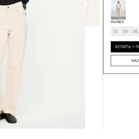
РАЗМЕР
32
34
36
КУПИТЬ + 
НА