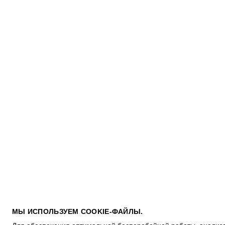
ПОКУПАТЕЛЯМ
МЫ ИСПОЛЬЗУЕМ COOKIE-ФАЙЛЫ.
УСЛОВИЯ ИСПОЛЬЗОВАНИЯ ПОДАРОЧНЫХ КАРТ