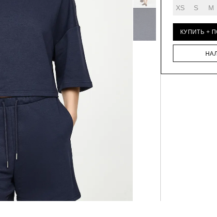
XS
S
M
КУПИТЬ + 
НА