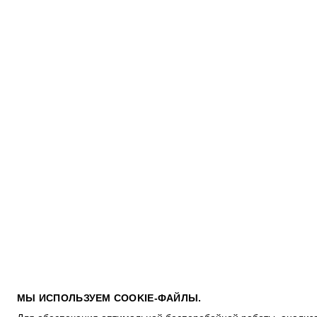
ПОКУПАТЕЛЯМ
МЫ ИСПОЛЬЗУЕМ COOKIE-ФАЙЛЫ.
УСЛОВИЯ ИСПОЛЬЗОВАНИЯ ПОДАРОЧНЫХ КАРТ