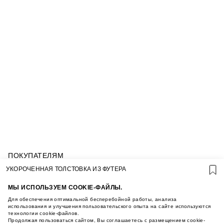
ПОКУПАТЕЛЯМ
УСЛОВИЯ ИСПОЛЬЗОВАНИЯ ПОДАРОЧНЫХ
УКОРОЧЕННАЯ ТОЛСТОВКА ИЗ ФУТЕРА
КАРТ
ПОЛИТИКА КОНФИДЕНЦИАЛЬНОСТИ
МЫ ИСПОЛЬЗУЕМ COOKIE-ФАЙЛЫ.
ПОЛИТИКА COOKIE
Для обеспечения оптимальной бесперебойной работы, анализа
УСЛОВИЯ ПОКУПКИ
использования и улучшения пользовательского опыта на сайте используются
технологии cookie-файлов.
О НАС
Продолжая пользоваться сайтом, Вы соглашаетесь с размещением cookie-