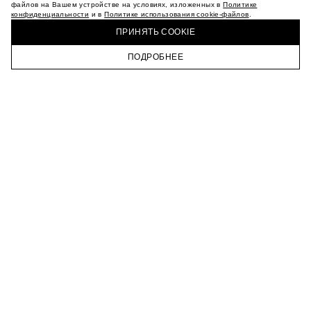
МАГАЗИНЫ
файлов на Вашем устройстве на условиях, изложенных в
Политике
конфиденциальности
и в
Политике использования cookie-файлов
.
КАРЬЕРА
КУПИТЬ + ПОЛУЧИТЬ В МАГАЗИНЕ MAAG
ВКОНТАКТЕ
ПРИНЯТЬ COOKIE
ТЕЛЕГРАМ
ПОДРОБНЕЕ
ПОДПИСАТЬСЯ НА НОВОСТИ
ГЛАВНАЯ
КАТАЛОГ
КОРЗИНА
ПРОФИЛЬ