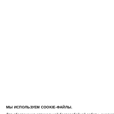
ПОКУПАТЕЛЯМ
МЫ ИСПОЛЬЗУЕМ COOKIE-ФАЙЛЫ.
УСЛОВИЯ ИСПОЛЬЗОВАНИЯ ПОДАРОЧНЫХ КАРТ