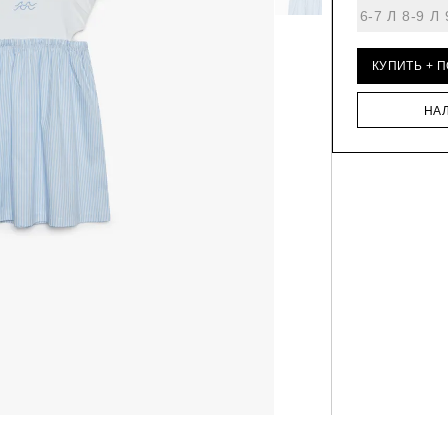
6-7 Л
8-9 Л
КУПИТЬ + 
НА