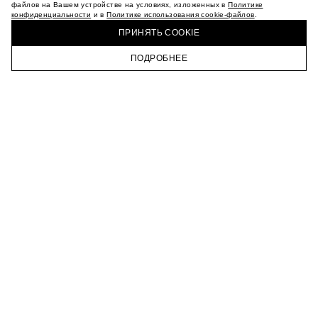
МАГАЗИНЫ
файлов на Вашем устройстве на условиях, изложенных в
Политике
конфиденциальности
и в
Политике использования cookie-файлов
.
КАРЬЕРА
КУПИТЬ + ПОЛУЧИТЬ В МАГАЗИНЕ MAAG
ВКОНТАКТЕ
ПРИНЯТЬ COOKIE
ТЕЛЕГРАМ
ПОДРОБНЕЕ
ПОДПИСАТЬСЯ НА НОВОСТИ
ГЛАВНАЯ
КАТАЛОГ
КОРЗИНА
ПРОФИЛЬ