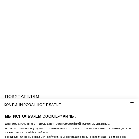
ПОКУПАТЕЛЯМ
УСЛОВИЯ ИСПОЛЬЗОВАНИЯ ПОДАРОЧНЫХ
КОМБИНИРОВАННОЕ ПЛАТЬЕ
КАРТ
ПОЛИТИКА КОНФИДЕНЦИАЛЬНОСТИ
МЫ ИСПОЛЬЗУЕМ COOKIE-ФАЙЛЫ.
ПОЛИТИКА COOKIE
Для обеспечения оптимальной бесперебойной работы, анализа
УСЛОВИЯ ПОКУПКИ
использования и улучшения пользовательского опыта на сайте используются
технологии cookie-файлов.
О НАС
Продолжая пользоваться сайтом, Вы соглашаетесь с размещением cookie-